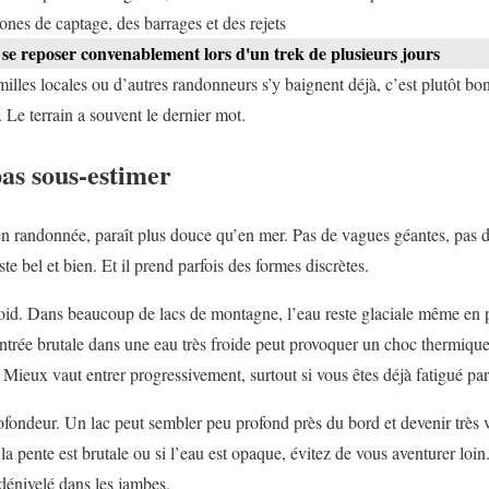
ones de captage, des barrages et des rejets
 se reposer convenablement lors d'un trek de plusieurs jours
milles locales ou d’autres randonneurs s’y baignent déjà, c’est plutôt bo
. Le terrain a souvent le dernier mot.
pas sous-estimer
en randonnée, paraît plus douce qu’en mer. Pas de vagues géantes, pas d
te bel et bien. Et il prend parfois des formes discrètes.
froid. Dans beaucoup de lacs de montagne, l’eau reste glaciale même en 
entrée brutale dans une eau très froide peut provoquer un choc thermique
 Mieux vaut entrer progressivement, surtout si vous êtes déjà fatigué pa
rofondeur. Un lac peut sembler peu profond près du bord et devenir très v
 la pente est brutale ou si l’eau est opaque, évitez de vous aventurer loi
dénivelé dans les jambes.