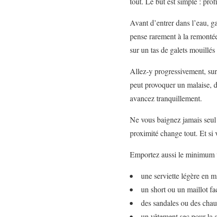
tout. Le but est simple : prof
Avant d’entrer dans l’eau, g
pense rarement à la remontée.
sur un tas de galets mouillé
Allez-y progressivement, sur
peut provoquer un malaise, d
avancez tranquillement.
Ne vous baignez jamais seul 
proximité change tout. Et si 
Emportez aussi le minimum u
une serviette légère en m
un short ou un maillot fac
des sandales ou des chau
un vêtement sec pour la so