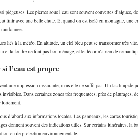
si piégeuses. Les pierres sous l’eau sont souvent couvertes d’algues, do
eut finir avec une belle chute. Et quand on est isolé en montagne, une 
a randonnée.
ues liés à la météo. En altitude, un ciel bleu peut se transformer très vite
u et la foudre ne font pas bon ménage, et le décor n’a rien de romantiqu
si l’eau est propre
ent une impression rassurante, mais elle ne suffit pas. Un lac limpide pe
ts invisibles. Dans certaines zones très fréquentées, près de pâturages,
r fortement.
ous d’abord aux informations locales. Les panneaux, les cartes touristiqu
uges donnent souvent des indications utiles. Sur certains itinéraires, la b
ation ou de protection environnementale.