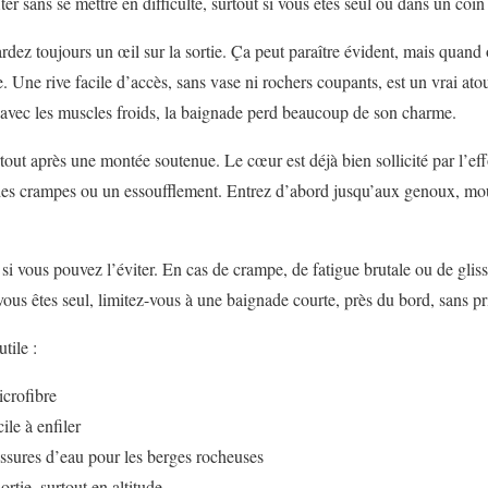
iter sans se mettre en difficulté, surtout si vous êtes seul ou dans un coin 
ardez toujours un œil sur la sortie. Ça peut paraître évident, mais quan
 Une rive facile d’accès, sans vase ni rochers coupants, est un vrai ato
s avec les muscles froids, la baignade perd beaucoup de son charme.
tout après une montée soutenue. Le cœur est déjà bien sollicité par l’eff
es crampes ou un essoufflement. Entrez d’abord jusqu’aux genoux, mouil
si vous pouvez l’éviter. En cas de crampe, de fatigue brutale ou de glis
vous êtes seul, limitez-vous à une baignade courte, près du bord, sans pri
tile :
icrofibre
ile à enfiler
ssures d’eau pour les berges rocheuses
rtie, surtout en altitude