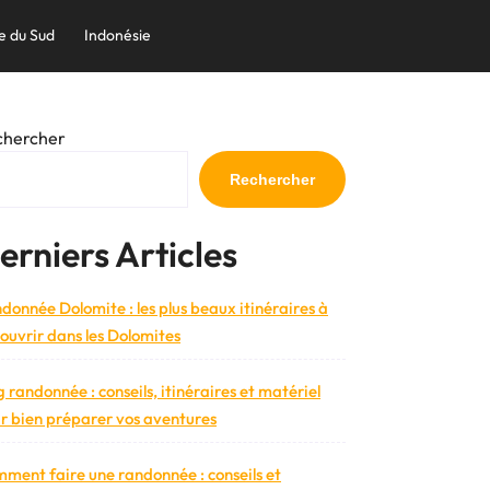
e du Sud
Indonésie
chercher
Rechercher
erniers Articles
donnée Dolomite : les plus beaux itinéraires à
ouvrir dans les Dolomites
g randonnée : conseils, itinéraires et matériel
r bien préparer vos aventures
ment faire une randonnée : conseils et