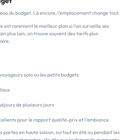
dget
ceau du budget. Là encore, l’emplacement change tout.
 est rarement le meilleur plan si l’on surveille ses
n plus loin, on trouve souvent des tarifs plus
aire.
 voyageurs solo ou les petits budgets
liaux
séjours de plusieurs jours
ellents pour le rapport qualité-prix et l’ambiance
us partez en haute saison, surtout en été ou pendant les
s prix peuvent monter vite dès que la demande augmente,