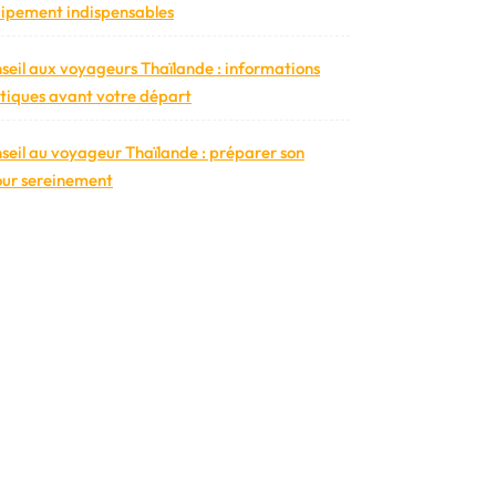
ipement indispensables
seil aux voyageurs Thaïlande : informations
tiques avant votre départ
seil au voyageur Thaïlande : préparer son
our sereinement