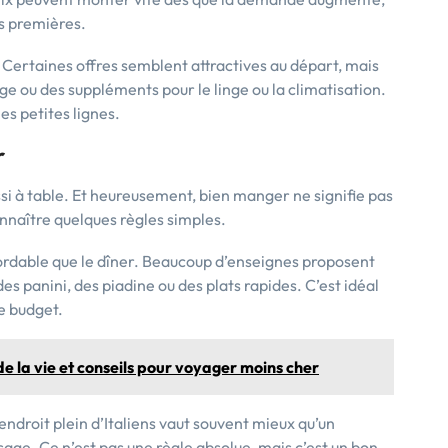
es premières.
s. Certaines offres semblent attractives au départ, mais
ge ou des suppléments pour le linge ou la climatisation.
es petites lignes.
r
ussi à table. Et heureusement, bien manger ne signifie pas
nnaître quelques règles simples.
bordable que le dîner. Beaucoup d’enseignes proposent
es panini, des piadine ou des plats rapides. C’est idéal
le budget.
de la vie et conseils pour voyager moins cher
ndroit plein d’Italiens vaut souvent mieux qu’un
ssage. Ce n’est pas une règle absolue, mais c’est un bon