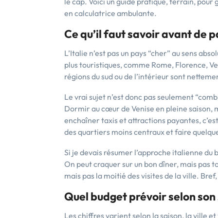
le cap. Voici un guide pratique, terrain, pou
en calculatrice ambulante.
Ce qu’il faut savoir avant de p
L’Italie n’est pas un pays “cher” au sens absolu
plus touristiques, comme Rome, Florence, Veni
régions du sud ou de l’intérieur sont nettemen
Le vrai sujet n’est donc pas seulement “com
Dormir au cœur de Venise en pleine saison, ma
enchaîner taxis et attractions payantes, c’e
des quartiers moins centraux et faire quelque
Si je devais résumer l’approche italienne du 
On peut craquer sur un bon dîner, mais pas t
mais pas la moitié des visites de la ville. Bref, 
Quel budget prévoir selon son
Les chiffres varient selon la saison, la ville 