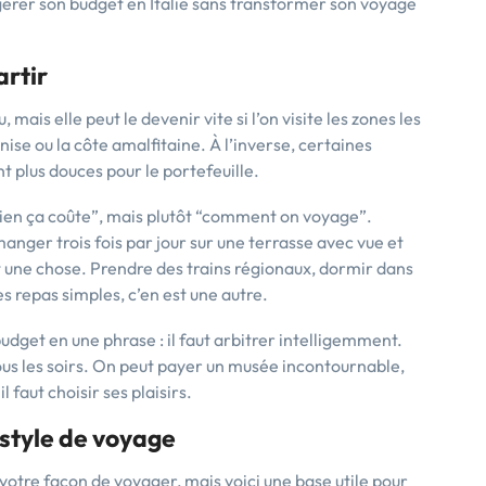
r gérer son budget en Italie sans transformer son voyage
artir
, mais elle peut le devenir vite si l’on visite les zones les
se ou la côte amalfitaine. À l’inverse, certaines
t plus douces pour le portefeuille.
bien ça coûte”, mais plutôt “comment on voyage”.
nger trois fois par jour sur une terrasse avec vue et
st une chose. Prendre des trains régionaux, dormir dans
s repas simples, c’en est une autre.
budget en une phrase : il faut arbitrer intelligemment.
ous les soirs. On peut payer un musée incontournable,
il faut choisir ses plaisirs.
 style de voyage
et votre façon de voyager, mais voici une base utile pour