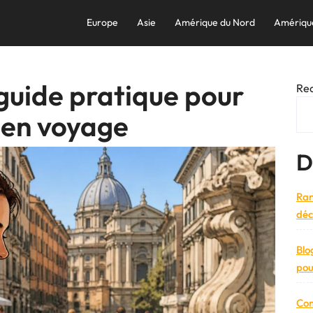
Europe
Asie
Amérique du Nord
Amériqu
 guide pratique pour
Re
 en voyage
D
Ran
déc
Blo
pou
Com