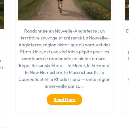
Randonnée en Nouvelle-Angleterre : un
D
territoire sauvage et préservé La Nouvelle-
Angleterre, région historique du nord-est des
États-Unis, est une véritable pépite pour les
amateurs de randonnée en pleine nature.
n
Répartie sur six États — le Maine, le Vermont,
in
le New Hampshire, le Massachusetts, le
Connecticut et le Rhode Island — cette région
émerveille par sa …
« Randonnée
Read More
en
Nouvelle-
Angleterre
: