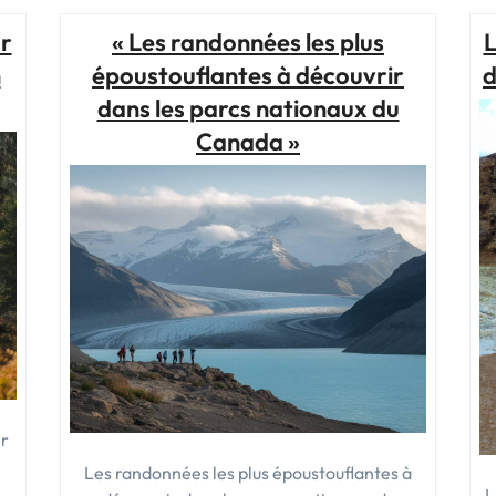
à
la
ur
« Les randonnées les plus
L
découverte
n
époustouflantes à découvrir
d
des
dans les parcs nationaux du
joyaux
cachés
Canada »
de
l’Est
américain »
er
Les randonnées les plus époustouflantes à
e
L