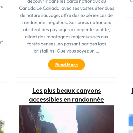
découvrir dans les parcs nationaux du
ux
Canada Le Canada, avec ses vastes étendues
de nature sauvage, offre des expériences de
randonnée inégalées. Ses parcs nationaux
abritent des paysages à couper le souffle,
allant des montagnes majestueuses aux
et
forêts denses, en passant par des lacs
cristallins. Que vous soyez un …
« « Les
Read More
randonnées
les
plus
Les plus beaux canyons
époustouflantes
à
accessibles en randonnée
découvrir
dans
les
parcs
nationaux