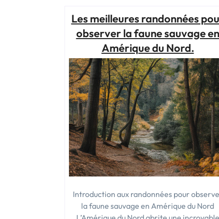
randonnée
Les meilleures randonnées po
en
Colombie-
observer la faune sauvage e
Britannique
Amérique du Nord.
:
entre
fjords,
forêts
pluvieuses
et
sommets
alpins »
Introduction aux randonnées pour observ
la faune sauvage en Amérique du Nord
L’Amérique du Nord abrite une incroyabl