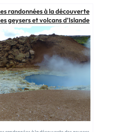
méconnus
et
es randonnées à la découverte
conseils
es geysers et volcans d’Islande
pratiques. »
es randonnées à la découverte des geysers