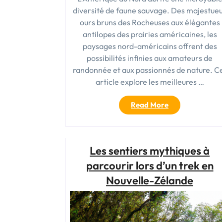
diversité de faune sauvage. Des majestue
ours bruns des Rocheuses aux élégantes
antilopes des prairies américaines, les
paysages nord-américains offrent des
possibilités infinies aux amateurs de
randonnée et aux passionnés de nature. C
article explore les meilleures …
« Les
Read More
meilleures
randonnées
pour
observer
Les sentiers mythiques à
la
parcourir lors d’un trek en
faune
Nouvelle-Zélande
sauvage
en
Amérique
du