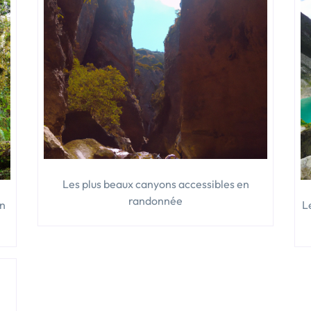
du
Canada » »
Les plus beaux canyons accessibles en
randonnée
un
L