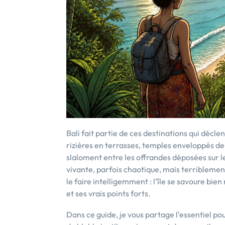
Bali fait partie de ces destinations qui déc
rizières en terrasses, temples enveloppés de 
slaloment entre les offrandes déposées sur le 
vivante, parfois chaotique, mais terriblemen
le faire intelligemment : l’île se savoure bi
et ses vrais points forts.
Dans ce guide, je vous partage l’essentiel pou