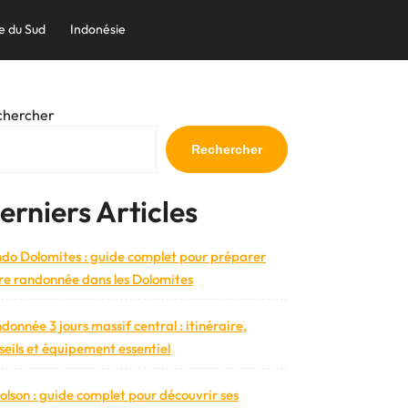
e du Sud
Indonésie
chercher
Rechercher
erniers Articles
do Dolomites : guide complet pour préparer
re randonnée dans les Dolomites
donnée 3 jours massif central : itinéraire,
seils et équipement essentiel
bolson : guide complet pour découvrir ses