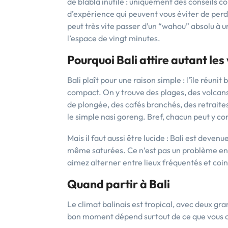
de blabla inutile : uniquement des conseils co
d’expérience qui peuvent vous éviter de perdr
peut très vite passer d’un “wahou” absolu à un
l’espace de vingt minutes.
Pourquoi Bali attire autant le
Bali plaît pour une raison simple : l’île réu
compact. On y trouve des plages, des volcans, 
de plongée, des cafés branchés, des retraite
le simple nasi goreng. Bref, chacun peut y c
Mais il faut aussi être lucide : Bali est deve
même saturées. Ce n’est pas un problème en so
aimez alterner entre lieux fréquentés et coins 
Quand partir à Bali
Le climat balinais est tropical, avec deux gran
bon moment dépend surtout de ce que vous 