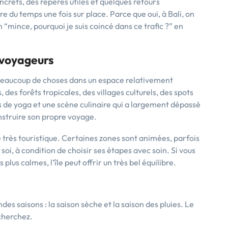
ncrets, des repères utiles et quelques retours
e du temps une fois sur place. Parce que oui, à Bali, on
 “mince, pourquoi je suis coincé dans ce trafic ?” en
s voyageurs
nit beaucoup de choses dans un espace relativement
des forêts tropicales, des villages culturels, des spots
s de yoga et une scène culinaire qui a largement dépassé
onstruire son propre voyage.
nue très touristique. Certaines zones sont animées, parfois
i, à condition de choisir ses étapes avec soin. Si vous
plus calmes, l’île peut offrir un très bel équilibre.
des saisons : la saison sèche et la saison des pluies. Le
cherchez.