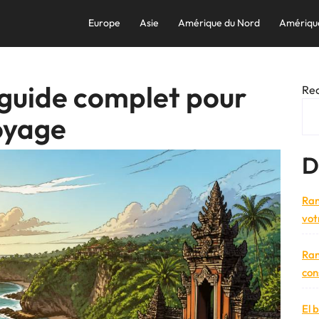
Europe
Asie
Amérique du Nord
Amériqu
: guide complet pour
Re
oyage
D
Ran
vot
Ran
con
El 