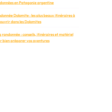
données en Patagonie argentine
donnée Dolomite : les plus beaux itinéraires à
ouvrir dans les Dolomites
g randonnée : conseils, itinéraires et matériel
r bien préparer vos aventures