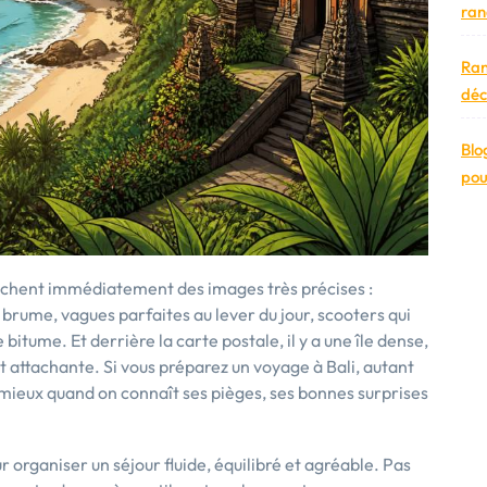
ran
Ran
déc
Blo
pou
lenchent immédiatement des images très précises :
brume, vagues parfaites au lever du jour, scooters qui
bitume. Et derrière la carte postale, il y a une île dense,
t attachante. Si vous préparez un voyage à Bali, autant
en mieux quand on connaît ses pièges, ses bonnes surprises
r organiser un séjour fluide, équilibré et agréable. Pas