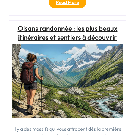
« Conseils
Read More
aux
voyageurs
thaïlande
Oisans randonnée : les plus beaux
:
guide
itinéraires et sentiers à découvrir
pratique
pour
préparer
son
séjour »
Il y a des massifs qui vous attrapent dès la première