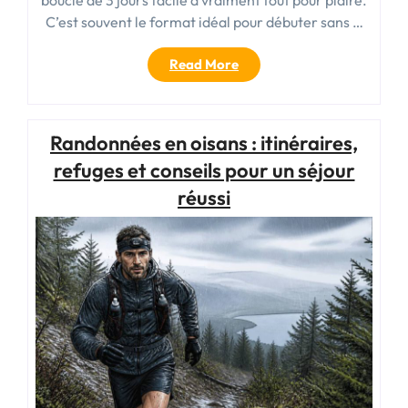
C’est souvent le format idéal pour débuter sans …
« Randonnée
Read More
boucle
3
jours
Randonnées en oisans : itinéraires,
facile
:
refuges et conseils pour un séjour
itinéraires
réussi
et
conseils
pour
débutants »