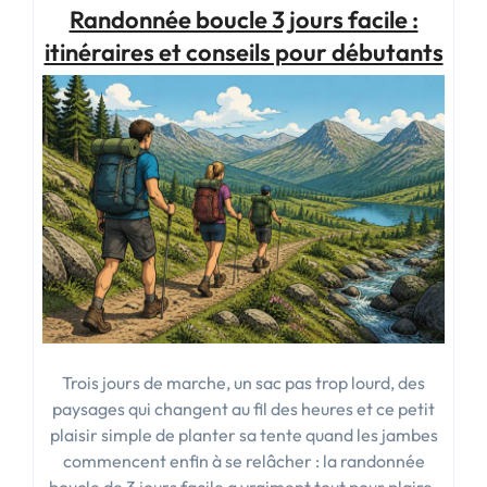
Randonnée boucle 3 jours facile :
:
budget,
itinéraires et conseils pour débutants
itinéraires
et
astuces
pour
un
séjour
réussi »
Trois jours de marche, un sac pas trop lourd, des
paysages qui changent au fil des heures et ce petit
plaisir simple de planter sa tente quand les jambes
commencent enfin à se relâcher : la randonnée
boucle de 3 jours facile a vraiment tout pour plaire.