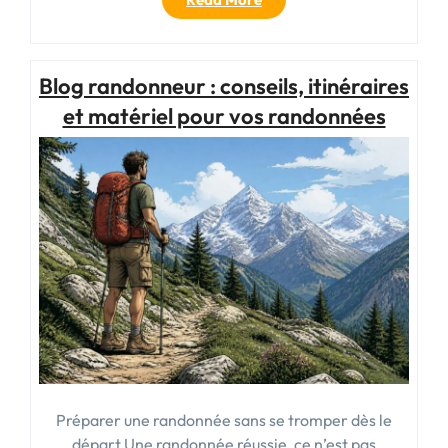
famille
Botswana
:
Blog randonneur : conseils, itinéraires
le
guide
et matériel pour vos randonnées
complet
pour
organiser
un
séjour
sur
mesure
avec
Hors
Pistes
afrique
australe »
Préparer une randonnée sans se tromper dès le
départ Une randonnée réussie, ce n’est pas