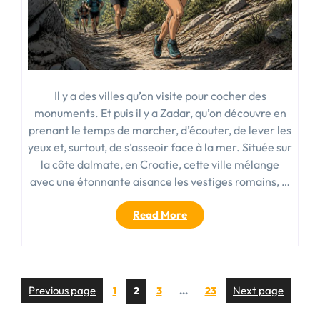
Il y a des villes qu’on visite pour cocher des
monuments. Et puis il y a Zadar, qu’on découvre en
prenant le temps de marcher, d’écouter, de lever les
yeux et, surtout, de s’asseoir face à la mer. Située sur
la côte dalmate, en Croatie, cette ville mélange
avec une étonnante aisance les vestiges romains, …
« Activité
Read More
Zadar
:
que
faire
Pagination
Page
Page
Page
Previous page
Page
Next page
1
2
3
…
23
et
des
que