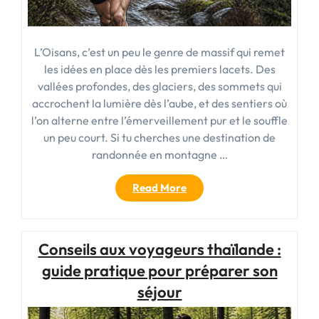
L’Oisans, c’est un peu le genre de massif qui remet
les idées en place dès les premiers lacets. Des
vallées profondes, des glaciers, des sommets qui
accrochent la lumière dès l’aube, et des sentiers où
l’on alterne entre l’émerveillement pur et le souffle
un peu court. Si tu cherches une destination de
randonnée en montagne …
« Randonnées
Read More
en
oisans
:
Conseils aux voyageurs thaïlande :
itinéraires,
refuges
guide pratique pour préparer son
et
séjour
conseils
pour