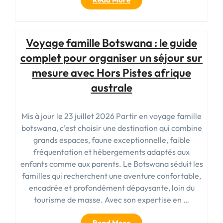
argentine
:
guide
Voyage famille Botswana : le guide
complet
pour
complet pour organiser un séjour sur
préparer
mesure avec Hors Pistes afrique
son
australe
départ »
Mis à jour le 23 juillet 2026 Partir en voyage famille
botswana, c’est choisir une destination qui combine
grands espaces, faune exceptionnelle, faible
fréquentation et hébergements adaptés aux
enfants comme aux parents. Le Botswana séduit les
familles qui recherchent une aventure confortable,
encadrée et profondément dépaysante, loin du
tourisme de masse. Avec son expertise en …
« Voyage
Read More