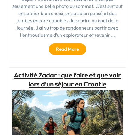
seulement une belle photo au sommet. C’est surtout
un sentier bien choisi, un sac bien pensé et des
jambes encore capables de sourire au bout de la
journée. J’ai vu trop de randonneurs partir avec
l’enthousiasme d’un explorateur et revenir …
« Blog
Read More
randonneur
:
conseils,
Activité Zadar : que faire et que voir
itinéraires
et
lors d’un séjour en Croatie
matériel
pour
vos
randonnées »