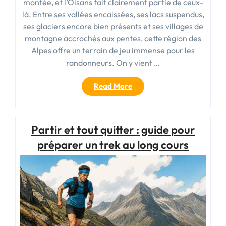
montée, et l’Oisans fait clairement partie de ceux-
là. Entre ses vallées encaissées, ses lacs suspendus,
ses glaciers encore bien présents et ses villages de
montagne accrochés aux pentes, cette région des
Alpes offre un terrain de jeu immense pour les
randonneurs. On y vient …
« Oisans
Read More
randonnée
:
les
Partir et tout quitter : guide pour
plus
beaux
préparer un trek au long cours
itinéraires
et
sentiers
à
découvrir »