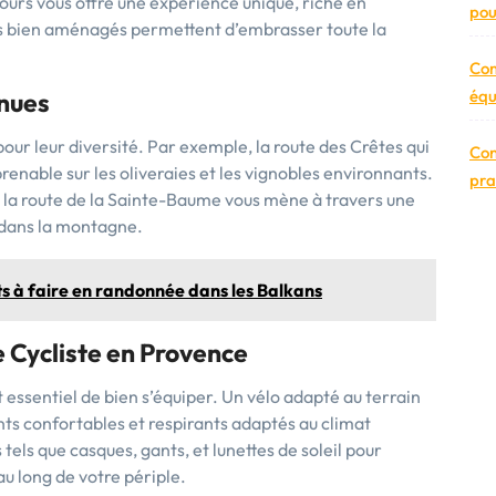
urs vous offre une expérience unique, riche en
pou
es bien aménagés permettent d’embrasser toute la
Com
équ
nues
pour leur diversité. Par exemple, la route des Crêtes qui
Con
prenable sur les oliveraies et les vignobles environnants.
pra
 la route de la Sainte-Baume vous mène à travers une
 dans la montagne.
ts à faire en randonnée dans les Balkans
e Cycliste en Provence
st essentiel de bien s’équiper. Un vélo adapté au terrain
s confortables et respirants adaptés au climat
tels que casques, gants, et lunettes de soleil pour
au long de votre périple.