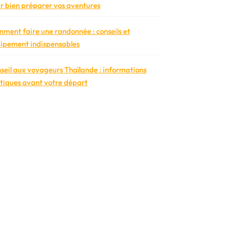
r bien préparer vos aventures
ment faire une randonnée : conseils et
ipement indispensables
seil aux voyageurs Thaïlande : informations
tiques avant votre départ