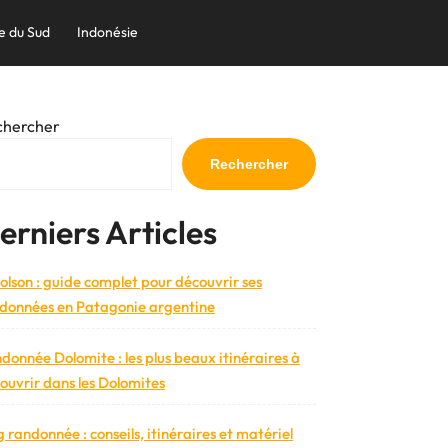
e du Sud
Indonésie
chercher
Rechercher
erniers Articles
bolson : guide complet pour découvrir ses
données en Patagonie argentine
donnée Dolomite : les plus beaux itinéraires à
ouvrir dans les Dolomites
g randonnée : conseils, itinéraires et matériel