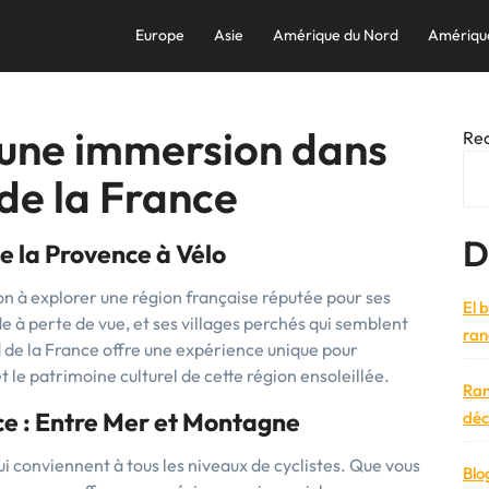
Europe
Asie
Amérique du Nord
Amériqu
: une immersion dans
Re
de la France
D
e la Provence à Vélo
on à explorer une région française réputée pour ses
El 
 à perte de vue, et ses villages perchés qui semblent
ran
d de la France offre une expérience unique pour
 le patrimoine culturel de cette région ensoleillée.
Ran
nce : Entre Mer et Montagne
déc
i conviennent à tous les niveaux de cyclistes. Que vous
Blo