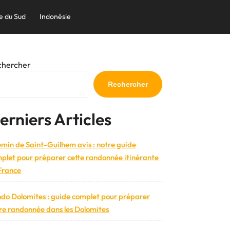
e du Sud
Indonésie
chercher
Rechercher
erniers Articles
min de Saint-Guilhem avis : notre guide
plet pour préparer cette randonnée itinérante
France
do Dolomites : guide complet pour préparer
re randonnée dans les Dolomites