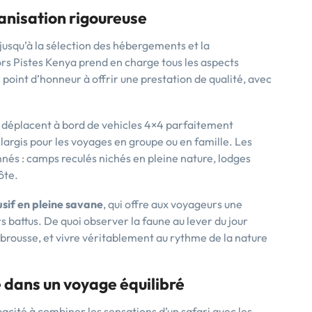
ganisation rigoureuse
jusqu’à la sélection des hébergements et la
rs Pistes Kenya prend en charge tous les aspects
point d’honneur à offrir une prestation de qualité, avec
se déplacent à bord de vehicles 4×4 parfaitement
largis pour les voyages en groupe ou en famille. Les
s : camps reculés nichés en pleine nature, lodges
ôte.
usif en pleine savane
, qui offre aux voyageurs une
s battus. De quoi observer la faune au lever du jour
 brousse, et vivre véritablement au rythme de la nature
 dans un voyage équilibré
cité à combiner les sensations d’un safari avec les