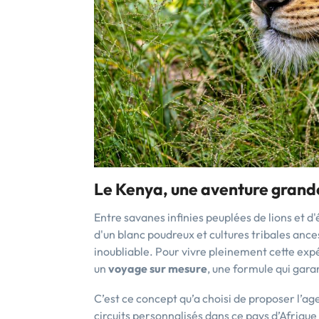
Le Kenya, une aventure grande
Entre savanes infinies peuplées de lions et 
d'un blanc poudreux et cultures tribales anc
inoubliable. Pour vivre pleinement cette exp
un
voyage sur mesure
, une formule qui gara
C’est ce concept qu’a choisi de proposer l’ag
circuits personnalisés dans ce pays d’Afrique 