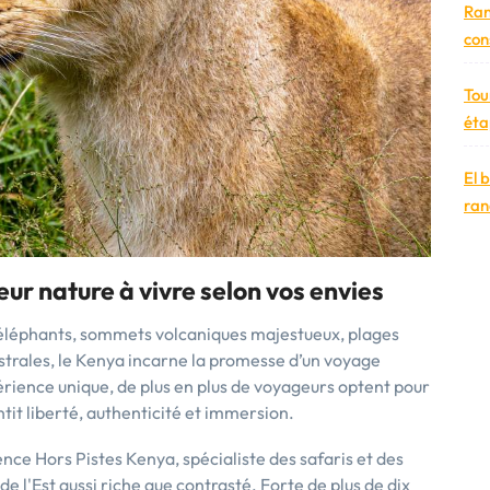
Ran
con
Tou
éta
El 
ran
ur nature à vivre selon vos envies
d'éléphants, sommets volcaniques majestueux, plages
estrales, le Kenya incarne la promesse d’un voyage
érience unique, de plus en plus de voyageurs optent pour
ntit liberté, authenticité et immersion.
ence Hors Pistes Kenya, spécialiste des safaris et des
de l'Est aussi riche que contrasté. Forte de plus de dix