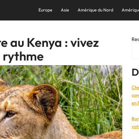
Europe
Asie
Amérique du Nord
Amériqu
e au Kenya : vivez
Re
e rythme
D
Che
com
en 
Ran
vot