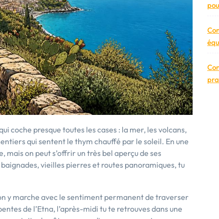
pou
Com
équ
Con
pra
qui coche presque toutes les cases : la mer, les volcans,
sentiers qui sentent le thym chauffé par le soleil. En une
e, mais on peut s’offrir un très bel aperçu de ses
baignades, vieilles pierres et routes panoramiques, tu
 : on y marche avec le sentiment permanent de traverser
pentes de l’Etna, l’après-midi tu te retrouves dans une