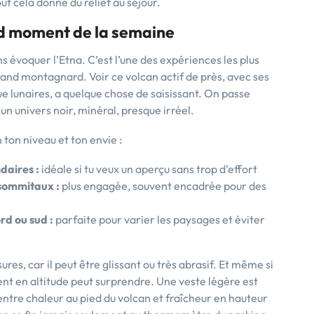
out cela donne du relief au séjour.
nd moment de la semaine
ns évoquer l’Etna. C’est l’une des expériences les plus
rand montagnard. Voir ce volcan actif de près, avec ses
e lunaires, a quelque chose de saisissant. On passe
n univers noir, minéral, presque irréel.
 ton niveau et ton envie :
daires :
idéale si tu veux un aperçu sans trop d’effort
sommitaux :
plus engagée, souvent encadrée pour des
rd ou sud :
parfaite pour varier les paysages et éviter
s, car il peut être glissant ou très abrasif. Et même si
nt en altitude peut surprendre. Une veste légère est
e entre chaleur au pied du volcan et fraîcheur en hauteur