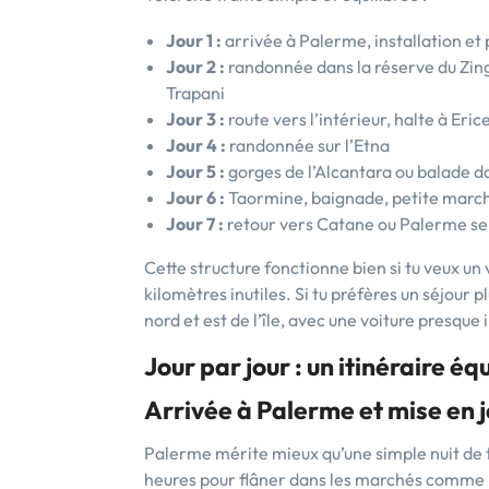
Jour 1 :
arrivée à Palerme, installation et
Jour 2 :
randonnée dans la réserve du Zing
Trapani
Jour 3 :
route vers l’intérieur, halte à Eric
Jour 4 :
randonnée sur l’Etna
Jour 5 :
gorges de l’Alcantara ou balade dan
Jour 6 :
Taormine, baignade, petite march
Jour 7 :
retour vers Catane ou Palerme sel
Cette structure fonctionne bien si tu veux u
kilomètres inutiles. Si tu préfères un séjour 
nord et est de l’île, avec une voiture presque
Jour par jour : un itinéraire é
Arrivée à Palerme et mise en
Palerme mérite mieux qu’une simple nuit de
heures pour flâner dans les marchés comme Ba