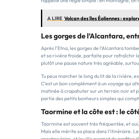
rappelle une règle simple : en montagne, on
A LIRE
Volcan des îles Éoliennes : explo
Les gorges de l’Alcantara, en
Après l’Etna, les gorges de l’Alcantara tomben
et sa rivière froide, parfaite pour rafraîchi
plutôt une pause nature très agréable, surt
Tu peux marcher le long du lit de la rivière, 
C’est un bon complément à un voyage qui alt
matinée à crapahuter sur un terrain noir et p
partie des petits bonheurs simples qui com
Taormine et la côte est : le cô
Taormine est souvent très fréquentée, et oui,
Mais elle mérite sa place dans l’itinéraire. L
spectaculaire, et la ville permet de profiter