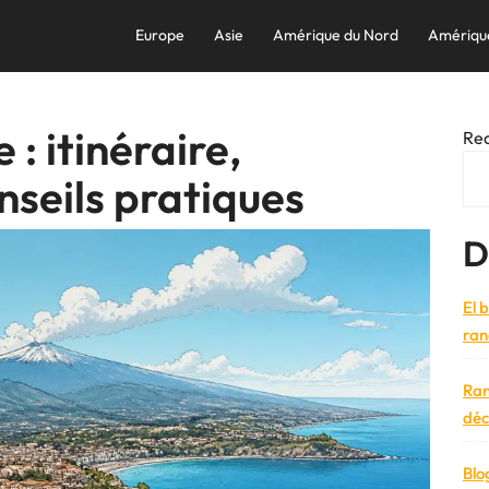
Europe
Asie
Amérique du Nord
Amériqu
 : itinéraire,
Re
nseils pratiques
D
El 
ran
Ran
déc
Blo