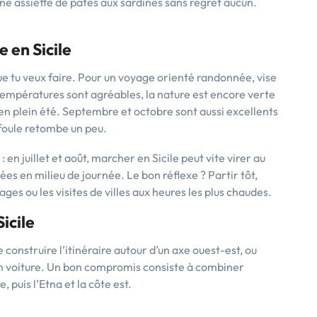
une assiette de pâtes aux sardines sans regret aucun.
 en Sicile
e tu veux faire. Pour un voyage orienté randonnée, vise
s températures sont agréables, la nature est encore verte
u’en plein été. Septembre et octobre sont aussi excellents
 foule retombe un peu.
: en juillet et août, marcher en Sicile peut vite virer au
sées en milieu de journée. Le bon réflexe ? Partir tôt,
lages ou les visites de villes aux heures les plus chaudes.
Sicile
construire l’itinéraire autour d’un axe ouest-est, ou
 en voiture. Un bon compromis consiste à combiner
, puis l’Etna et la côte est.