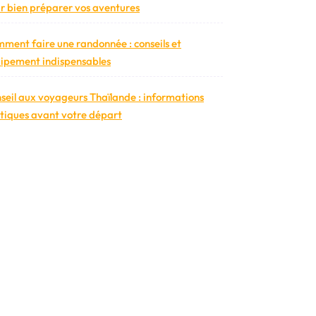
r bien préparer vos aventures
ment faire une randonnée : conseils et
ipement indispensables
seil aux voyageurs Thaïlande : informations
tiques avant votre départ