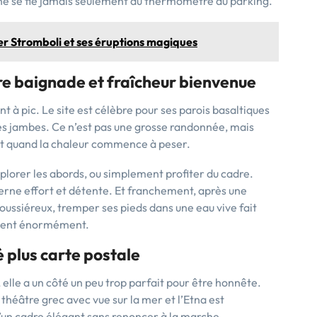
 ne se fie jamais seulement au thermomètre du parking.
rer Stromboli et ses éruptions magiques
tre baignade et fraîcheur bienvenue
t à pic. Le site est célèbre pour ses parois basaltiques
r les jambes. Ce n’est pas une grosse randonnée, mais
out quand la chaleur commence à peser.
explorer les abords, ou simplement profiter du cadre.
erne effort et détente. Et franchement, après une
oussiéreux, tremper ses pieds dans une eau vive fait
ptent énormément.
té plus carte postale
 elle a un côté un peu trop parfait pour être honnête.
e théâtre grec avec vue sur la mer et l’Etna est
 d’un cadre élégant sans renoncer à la marche.