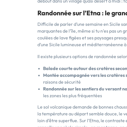
debout dans un village quasi désert à midi : t
Randonnée sur l’Etna : le gra
Difficile de parler d’une semaine en Sicile sa
marquantes de l’île, même si tu n’es pas un g
coulées de lave figées et ses paysages presqu
d’une Sicile lumineuse et méditerranéenne à u
Il existe plusieurs options de randonnée selon
Balade courte autour des cratères secon
Montée accompagnée vers les cratères 
raisons de sécurité
Randonnée sur les sentiers du versant no
les zones les plus fréquentées
Le sol volcanique demande de bonnes chaussure
la température au départ semble douce, le ve
loin d’être superflue. Sur l’Etna, le contrast