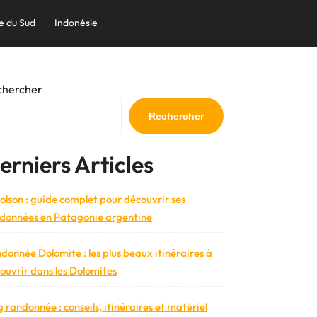
e du Sud
Indonésie
chercher
Rechercher
erniers Articles
bolson : guide complet pour découvrir ses
données en Patagonie argentine
donnée Dolomite : les plus beaux itinéraires à
ouvrir dans les Dolomites
g randonnée : conseils, itinéraires et matériel