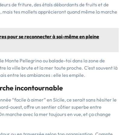
odeurs de friture, des étals débordants de fruits et de
s, mais tes mollets apprécieront quand même la marche
ires pour se reconnecter à soi-même en pleine
 le Monte Pellegrino ou balade-toi dans la zone de
re la ville brute et la mer toute proche. C’est souvent là
ais entre les ambiances : elle les empile.
arche incontournable
ée “facile à aimer” en Sicile, ce serait sans hésiter le
 nord-ouest, offre un sentier côtier superbe entre
. On marche avec la mer toujours en vue, et ça change
-retour ou en traversée selon ton organisation. Compte