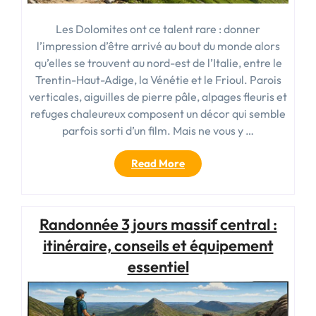
Les Dolomites ont ce talent rare : donner
l’impression d’être arrivé au bout du monde alors
qu’elles se trouvent au nord-est de l’Italie, entre le
Trentin-Haut-Adige, la Vénétie et le Frioul. Parois
verticales, aiguilles de pierre pâle, alpages fleuris et
refuges chaleureux composent un décor qui semble
parfois sorti d’un film. Mais ne vous y …
« Rando
Read More
Dolomites
:
guide
Randonnée 3 jours massif central :
complet
pour
itinéraire, conseils et équipement
préparer
essentiel
votre
randonnée
dans