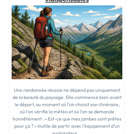
pour
bien
préparer
vos
aventures »
Une randonnée réussie ne dépend pas uniquement
de la beauté du paysage. Elle commence bien avant
le départ, au moment où l’on choisit son itinéraire,
où l’on vérifie la météo et où l’on se demande
honnêtement : « Est-ce que mes jambes sont prêtes
pour ça ? » Inutile de partir avec l’équipement d’un
explorateur …