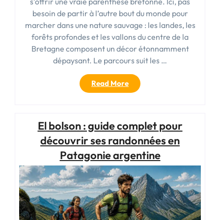
s’offrir une vraie parenthèse bretonne. Ici, pas
besoin de partir à l’autre bout du monde pour
marcher dans une nature sauvage : les landes, les
forêts profondes et les vallons du centre de la
Bretagne composent un décor étonnamment
dépaysant. Le parcours suit les …
« Tour
Read More
du
lac
de
El bolson : guide complet pour
Guerlédan
en
découvrir ses randonnées en
2
Patagonie argentine
jours
:
itinéraire,
étapes
et
conseils