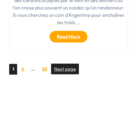
des canyons sculptés par le vent et des sentiers où
l’on croise plus souvent un condor qu’un randonneur.
Si vous cherchez un coin d’Argentine pour enchaîner
les trails …
« Mendoza
Read More
San
Rafael
:
guide
Pagination
Page
Page
Page
Next page
1
2
…
23
des
des
plus
beaux
publications
trails
et
randonnées
en
Argentine »