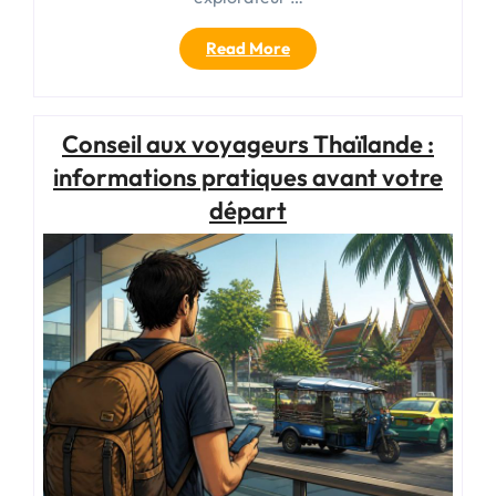
« Comment
Read More
faire
une
randonnée
Conseil aux voyageurs Thaïlande :
:
conseils
informations pratiques avant votre
et
départ
équipement
indispensables »