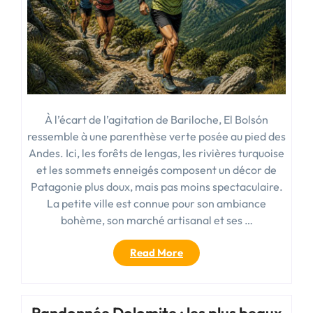
pratiques »
À l’écart de l’agitation de Bariloche, El Bolsón
ressemble à une parenthèse verte posée au pied des
Andes. Ici, les forêts de lengas, les rivières turquoise
et les sommets enneigés composent un décor de
Patagonie plus doux, mais pas moins spectaculaire.
La petite ville est connue pour son ambiance
bohème, son marché artisanal et ses …
« El
Read More
bolson
:
guide