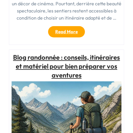
un décor de cinéma. Pourtant, derrière cette beauté
spectaculaire, les sentiers restent accessibles à
condition de choisir un itinéraire adapté et de …
« Randonnée
Read More
Dolomite
:
les
Blog randonnée : conseils, itinéraires
plus
beaux
et matériel pour bien préparer vos
itinéraires
aventures
à
découvrir
dans
les
Dolomites »