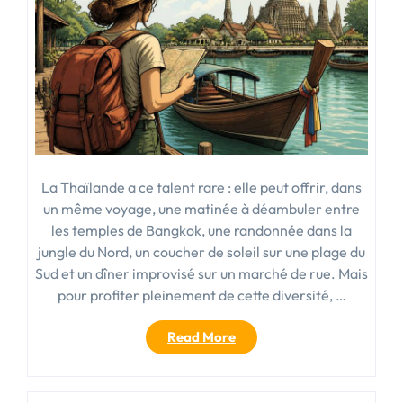
La Thaïlande a ce talent rare : elle peut offrir, dans
un même voyage, une matinée à déambuler entre
les temples de Bangkok, une randonnée dans la
jungle du Nord, un coucher de soleil sur une plage du
Sud et un dîner improvisé sur un marché de rue. Mais
pour profiter pleinement de cette diversité, …
« Conseil
Read More
au
voyageur
Thaïlande