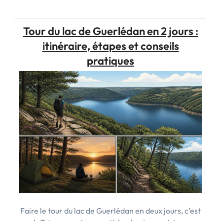
jours
massif
Tour du lac de Guerlédan en 2 jours :
central
:
itinéraire, étapes et conseils
itinéraire,
pratiques
conseils
et
équipement
essentiel »
Faire le tour du lac de Guerlédan en deux jours, c’est