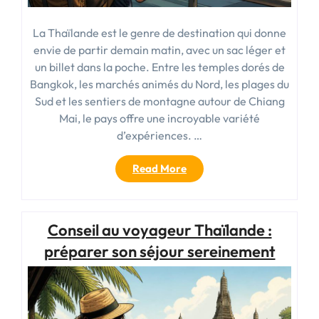
La Thaïlande est le genre de destination qui donne
envie de partir demain matin, avec un sac léger et
un billet dans la poche. Entre les temples dorés de
Bangkok, les marchés animés du Nord, les plages du
Sud et les sentiers de montagne autour de Chiang
Mai, le pays offre une incroyable variété
d’expériences. …
« Conseil
Read More
aux
voyageurs
Thaïlande
Conseil au voyageur Thaïlande :
:
informations
préparer son séjour sereinement
pratiques
avant
votre
départ »